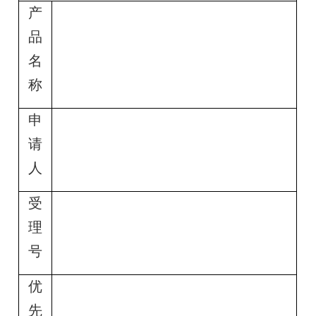
产
品
名
称
申
请
人
受
理
号
优
先