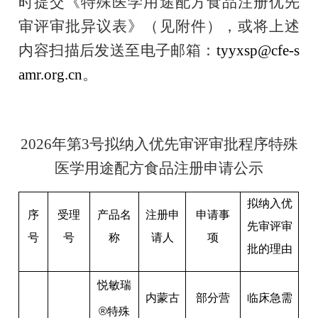
时提交《特殊医学用途配方食品注册优先
审评审批异议表》（见附件），或将上述
内容扫描后发送至电子邮箱：
tyyxsp@cfe-s
amr.org.cn
。
2026
年第
3
号拟纳入优先审评审批程序特殊
医学用途配方食品注册申请公示
拟纳入优
序
受理
产品名
注册申
申请事
先审评审
号
号
称
请人
项
批的理由
悦敏瑞
内蒙古
部分营
临床急需
®
特殊