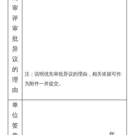
审
评
审
批
异
议
的
注：说明优先审批异议的理由，相关依据可作
理
为附件一并提交。
由
单
位
签
年