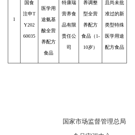
国食
特康瑞
养调整
且尚未批
医学用
注申
T
营养食
型全营
准过的新
1
途氨基
Y202
品有限
养配方
类型特殊
酸全营
60035
责任公
食品（
1-
医学用途
养配方
司
10
岁）
配方食品
食品
国家市场监督管理总局